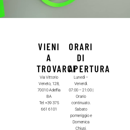
VIENI
ORARI
A
DI
TROVARCI
APERTURA
Via Vittorio
Lunedì –
Veneto, 128,
Venerdì.
70010 Adelfia
07:00 – 21:00 |
BA
Orario
Tel: +39 375
continuato.
661 6101
Sabato
pomeriggio e
Domenica
Chiusi.